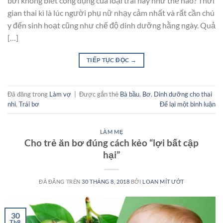
bởi không biết công dụng của loại trái này như thế nào? Thời
gian thai kì là lúc người phụ nữ nhạy cảm nhất và rất cần chú
y đến sinh hoạt cũng như chế độ dinh dưỡng hằng ngày. Quả
[…]
TIẾP TỤC ĐỌC
→
Đã đăng trong
Làm vợ
|
Được gắn thẻ
Bà bầu
,
Bơ
,
Dinh dưỡng cho thai
nhi
,
Trái bơ
Để lại một bình luận
LÀM MẸ
Cho trẻ ăn bơ đúng cách kẻo “lợi bất cập
hại”
ĐÃ ĐĂNG TRÊN
30 THÁNG 8, 2018
BỞI
LOAN MÍT ƯỚT
30
Th8