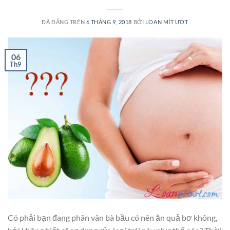
ĐÃ ĐĂNG TRÊN
6 THÁNG 9, 2018
BỞI
LOAN MÍT ƯỚT
06
Th9
Có phải bạn đang phân vân bà bầu có nên ăn quả bơ không,