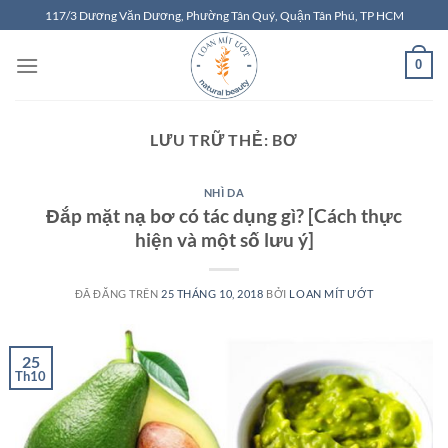
Chuyển
117/3 Dương Văn Dương, Phường Tân Quý, Quận Tân Phú, TP HCM
đến
nội
0
dung
LƯU TRỮ THẺ:
BƠ
NHÌ DA
Đắp mặt nạ bơ có tác dụng gì? [Cách thực
hiện và một số lưu ý]
ĐÃ ĐĂNG TRÊN
25 THÁNG 10, 2018
BỞI
LOAN MÍT ƯỚT
25
Th10