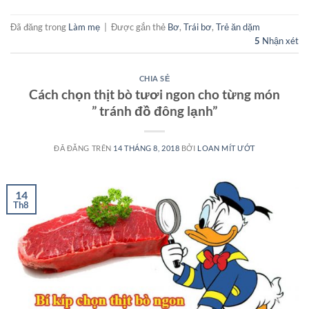
Đã đăng trong
Làm mẹ
|
Được gắn thẻ
Bơ
,
Trái bơ
,
Trẻ ăn dặm
5
Nhận xét
CHIA SẺ
Cách chọn thịt bò tươi ngon cho từng món
” tránh đồ đông lạnh”
ĐÃ ĐĂNG TRÊN
14 THÁNG 8, 2018
BỞI
LOAN MÍT ƯỚT
14
Th8