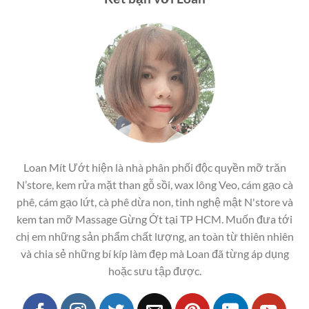
Loan Mít Ướt hiện là nhà phân phối độc quyền mỡ trăn
N’store, kem rửa mặt than gỗ sồi, wax lông Veo, cám gạo cà
phê, cám gạo lứt, cà phê dừa non, tinh nghệ mật N'store và
kem tan mỡ Massage Gừng Ớt tại TP HCM. Muốn đưa tới
chị em những sản phẩm chất lượng, an toàn từ thiên nhiên
và chia sẻ những bí kíp làm đẹp mà Loan đã từng áp dụng
hoặc sưu tập được.