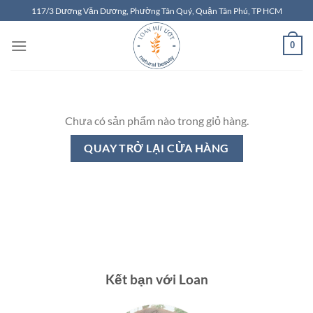
Chuyển
117/3 Dương Văn Dương, Phường Tân Quý, Quận Tân Phú, TP HCM
đến
nội
0
dung
Chưa có sản phẩm nào trong giỏ hàng.
QUAY TRỞ LẠI CỬA HÀNG
Kết bạn với Loan