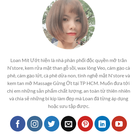
Loan Mít Ướt hiện là nhà phân phối độc quyền mỡ trăn
N’store, kem rửa mặt than gỗ sồi, wax lông Veo, cám gạo cà
phê, cám gạo lứt, cà phê dừa non, tinh nghệ mật N'store và
kem tan mỡ Massage Gừng Ớt tại TP HCM. Muốn đưa tới
chị em những sản phẩm chất lượng, an toàn từ thiên nhiên
và chia sẻ những bí kíp làm đẹp mà Loan đã từng áp dụng
hoặc sưu tập được.