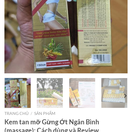
TRANG CHỦ
/
SẢN PHẨM
Kem tan mỡ Gừng Ớt Ngân Bình
(massage): Cách dùng và Review