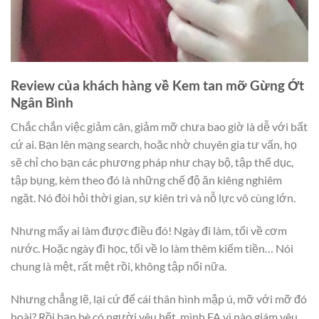
Review của khách hàng về Kem tan mỡ Gừng Ớt
Ngân Bình
Chắc chắn việc giảm cân, giảm mỡ chưa bao giờ là dễ với bất
cứ ai. Bạn lên mạng search, hoặc nhờ chuyên gia tư vấn, họ
sẽ chỉ cho bạn các phương pháp như chạy bộ, tập thể dục,
tập bụng, kèm theo đó là những chế độ ăn kiêng nghiêm
ngặt. Nó đòi hỏi thời gian, sự kiên trì và nỗ lực vô cùng lớn.
Nhưng mấy ai làm được điều đó! Ngày đi làm, tối về cơm
nước. Hoặc ngày đi học, tối về lo làm thêm kiếm tiền… Nói
chung là mệt, rất mệt rồi, không tập nổi nữa.
Nhưng chẳng lẽ, lại cứ để cái thân hình mập ú, mỡ với mỡ đó
hoài? Rồi bạn bè có người yêu hết, mình FA vì nào giám yêu