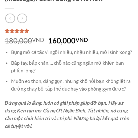
5.00
3
trên 5
Giá
Giá
180,000
160,000
VND
VND
dựa trên
gốc
hiện
đánh giá
Bụng mỡ cả tấc vì ngồi nhiều, nhậu nhiều, mới sinh xong?
là:
tại
180,000VND.
là:
Bắp tay, bắp chân…. chỗ nào cũng ngấn mỡ khiến bạn
160,000VND.
phiền lòng?
Muốn eo thon, dáng gọn, nhưng khổ nỗi bạn không lết ra
đường chạy bộ, tập thể dục hay vào phòng gym được?
Đừng quá lo lắng, luôn có giải pháp giúp đỡ bạn. Hãy sử
dụng Ken tan mỡ Gừng Ớt Ngân Bình. Tất nhiên, nó cũng
cần một chút kiên trì và chi phí. Nhưng bù lại kết quả trên
cả tuyệt vời.