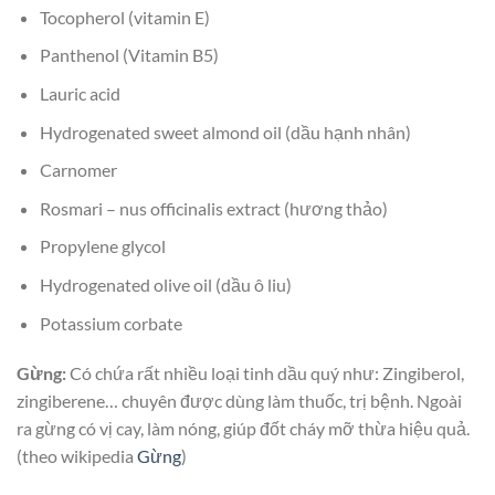
Tocopherol (vitamin E)
Panthenol (Vitamin B5)
Lauric acid
Hydrogenated sweet almond oil (dầu hạnh nhân)
Carnomer
Rosmari – nus officinalis extract (hương thảo)
Propylene glycol
Hydrogenated olive oil (dầu ô liu)
Potassium corbate
Gừng:
Có chứa rất nhiều loại tinh dầu quý như: Zingiberol,
zingiberene… chuyên được dùng làm thuốc, trị bệnh. Ngoài
ra gừng có vị cay, làm nóng, giúp đốt cháy mỡ thừa hiệu quả.
(theo wikipedia
Gừng
)