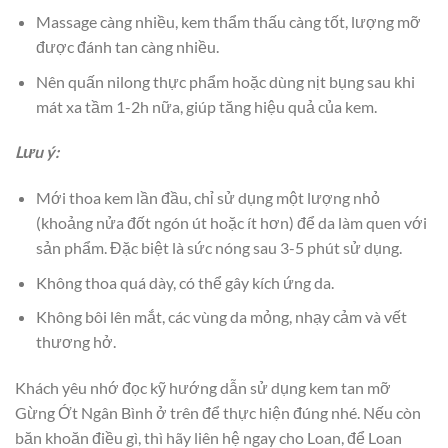
Massage càng nhiều, kem thẩm thấu càng tốt, lượng mỡ
được đánh tan càng nhiều.
Nên quấn nilong thực phẩm hoặc dùng nịt bụng sau khi
mát xa tầm 1-2h nữa, giúp tăng hiệu quả của kem.
Lưu ý:
Mới thoa kem lần đầu, chỉ sử dụng một lượng nhỏ
(khoảng nửa đốt ngón út hoặc ít hơn) để da làm quen với
sản phẩm. Đặc biệt là sức nóng sau 3-5 phút sử dụng.
Không thoa quá dày, có thể gây kích ứng da.
Không bôi lên mắt, các vùng da mỏng, nhạy cảm và vết
thương hở.
Khách yêu nhớ đọc kỹ hướng dẫn sử dụng kem tan mỡ
Gừng Ớt Ngân Bình ở trên để thực hiện đúng nhé. Nếu còn
băn khoăn điều gì, thì hãy liên hệ ngay cho Loan, để Loan