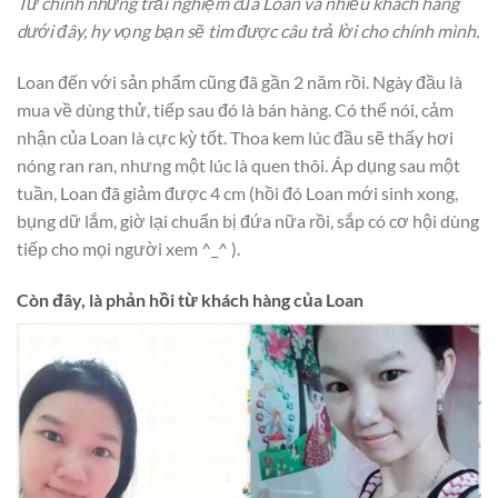
Từ chính những trải nghiệm của Loan và nhiều khách hàng
dưới đây, hy vọng bạn sẽ tìm được câu trả lời cho chính mình.
Loan đến với sản phẩm cũng đã gần 2 năm rồi. Ngày đầu là
mua về dùng thử, tiếp sau đó là bán hàng. Có thể nói, cảm
nhận của Loan là cực kỳ tốt. Thoa kem lúc đầu sẽ thấy hơi
nóng ran ran, nhưng một lúc là quen thôi. Áp dụng sau một
tuần, Loan đã giảm được 4 cm (hồi đó Loan mới sinh xong,
bụng dữ lắm, giờ lại chuẩn bị đứa nữa rồi, sắp có cơ hội dùng
tiếp cho mọi người xem ^_^ ).
Còn đây, là phản hồi từ khách hàng của Loan