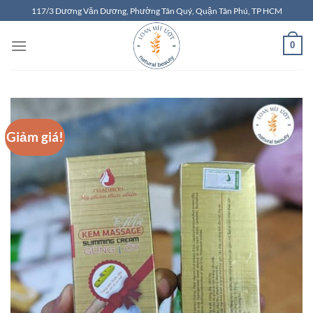
Chuyển
117/3 Dương Văn Dương, Phường Tân Quý, Quận Tân Phú, TP HCM
đến
nội
0
dung
Giảm giá!