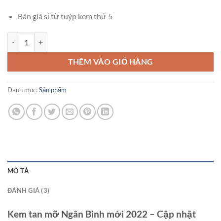
Bán giá sỉ từ tuýp kem thứ 5
Kem tan mỡ Gừng Ớt Ngân Bình (massage): Cách dùng và Review số 
THÊM VÀO GIỎ HÀNG
Danh mục:
Sản phẩm
MÔ TẢ
ĐÁNH GIÁ (3)
Kem tan mỡ Ngân Bình mới 2022 – Cập nhật