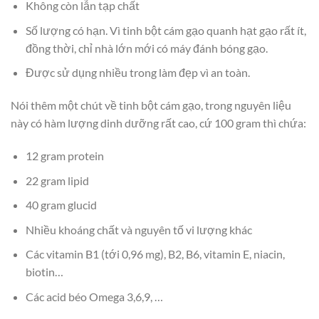
Không còn lẫn tạp chất
Số lượng có hạn. Vì tinh bột cám gạo quanh hạt gạo rất ít,
đồng thời, chỉ nhà lớn mới có máy đánh bóng gạo.
Được sử dụng nhiều trong làm đẹp vì an toàn.
Nói thêm một chút về tinh bột cám gạo, trong nguyên liệu
này có hàm lượng dinh dưỡng rất cao, cứ 100 gram thì chứa:
12 gram protein
22 gram lipid
40 gram glucid
Nhiều khoáng chất và nguyên tố vi lượng khác
Các vitamin B1 (tới 0,96 mg), B2, B6, vitamin E, niacin,
biotin…
Các acid béo Omega 3,6,9, …