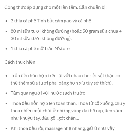
Công thức áp dụng cho một lần tắm. Cần chuẩn bị:
3 thìa cà phê Tinh bột cám gạo và cà phê
80 ml sữa tươi không đường (hoặc 50 gram sữa chua +
30 ml sữa tươi không đường).
1 thìa cà phê mỡ trăn N’store
Cách thực hiện:
Trộn đều hỗn hợp trên lại với nhau cho sệt sệt (bạn có
thể thêm sữa tươi pha loãng hơn xíu tùy sở thích).
Tắm qua người với nước sạch trước
Thoa đều hỗn hợp lên toàn thân. Thoa từ cổ xuống, chú ý
thoa nhiều một chút ở những vùng da thô ráp, đen xạm
như khuỷu tay, đầu gối, gót chân…
Khi thoa đều rồi, massage nhẹ nhàng, giữ ủ như vậy