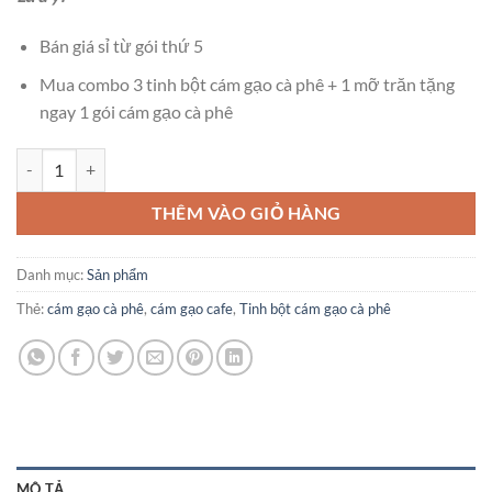
Bán giá sỉ từ gói thứ 5
Mua combo 3 tinh bột cám gạo cà phê + 1 mỡ trăn tặng
ngay 1 gói cám gạo cà phê
Tinh bột Cám Gạo Cà Phê 50k/gói - Công dụng & cách dùng số lượng
THÊM VÀO GIỎ HÀNG
Danh mục:
Sản phẩm
Thẻ:
cám gạo cà phê
,
cám gạo cafe
,
Tinh bột cám gạo cà phê
MÔ TẢ