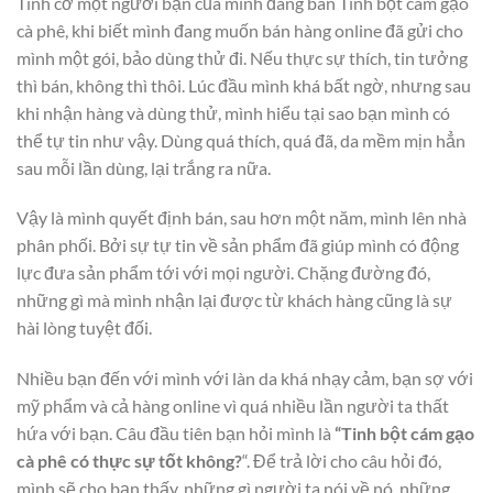
Tình cờ một người bạn của mình đang bán Tinh bột cám gạo
cà phê, khi biết mình đang muốn bán hàng online đã gửi cho
mình một gói, bảo dùng thử đi. Nếu thực sự thích, tin tưởng
thì bán, không thì thôi. Lúc đầu mình khá bất ngờ, nhưng sau
khi nhận hàng và dùng thử, mình hiểu tại sao bạn mình có
thể tự tin như vậy. Dùng quá thích, quá đã, da mềm mịn hẳn
sau mỗi lần dùng, lại trắng ra nữa.
Vậy là mình quyết định bán, sau hơn một năm, mình lên nhà
phân phối. Bởi sự tự tin về sản phẩm đã giúp mình có động
lực đưa sản phẩm tới với mọi người. Chặng đường đó,
những gì mà mình nhận lại được từ khách hàng cũng là sự
hài lòng tuyệt đối.
Nhiều bạn đến với mình với làn da khá nhạy cảm, bạn sợ với
mỹ phẩm và cả hàng online vì quá nhiều lần người ta thất
hứa với bạn. Câu đầu tiên bạn hỏi mình là
“Tinh bột cám gạo
cà phê có thực sự tốt không?
“. Để trả lời cho câu hỏi đó,
mình sẽ cho bạn thấy, những gì người ta nói về nó, những