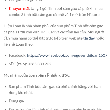
Khuyến mãi
, tặng 1 gói Tinh bột cám gạo cà phê khi mua
combo 3 tinh bột cám gạo cà phê và 1 mỡ trăn N’store
Hiện Loan là nhà phân phối của sản phẩm Tinh bột cám gạo
cà phê TT tại khu vực TP HCM và các tỉnh lân cận. Mọi người
cần mua hàng có thể đặt trực tiếp trên website
tại đây
hoặc
liên hệ Loan theo:
Facebook:
https://www.facebook.com/nguyenthiloan1507
SĐT (zalo): 0385 333 202
Mua hàng của Loan bạn sẽ nhận được:
Sản phẩm Tinh bột cám gạo cà phê chính hãng, với hạn
dùng lâu nhất.
Đúng giá
Được tư vấn tận tình cách sử dụng cho phù hợp với làn