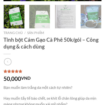
TRANG CHỦ
/
SẢN PHẨM
Tinh bột Cám Gạo Cà Phê 50k/gói – Công
dụng & cách dùng
5.00
1
trên 5
50,000
VND
dựa trên
đánh giá
Bạn muốn làm trắng da một cách tự nhiên?
Hay muốn tẩy tế bào chết, se khít lỗ chân lông giúp da mịn
màng nhưng không muốn xài mỹ phẩm?