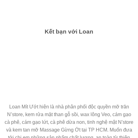
Kết bạn với Loan
Loan Mít Ướt hiện là nhà phân phối độc quyền mỡ trăn
N’store, kem rửa mặt than gỗ sồi, wax lông Veo, cám gạo
cà phê, cám gạo lứt, cà phê dừa non, tinh nghệ mật N'store
và kem tan mỡ Massage Gừng Ớt tại TP HCM. Muốn đưa
tới chị em những sản phẩm chất lượng, an toàn từ thiên