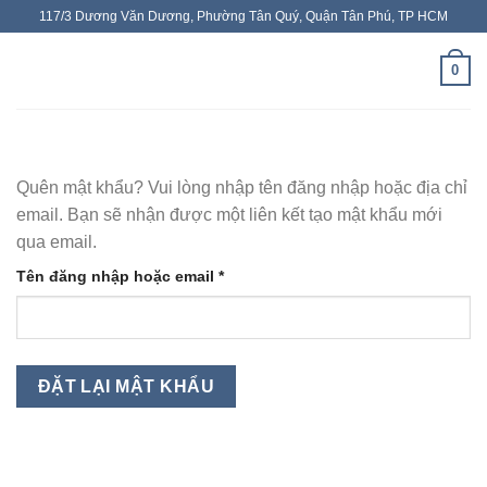
Chuyển
117/3 Dương Văn Dương, Phường Tân Quý, Quận Tân Phú, TP HCM
đến
nội
0
dung
Quên mật khẩu? Vui lòng nhập tên đăng nhập hoặc địa chỉ
email. Bạn sẽ nhận được một liên kết tạo mật khẩu mới
qua email.
Bắt
Tên đăng nhập hoặc email
*
buộc
ĐẶT LẠI MẬT KHẨU