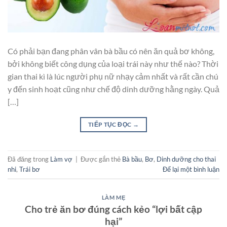
Có phải bạn đang phân vân bà bầu có nên ăn quả bơ không,
bởi không biết công dụng của loại trái này như thế nào? Thời
gian thai kì là lúc người phụ nữ nhạy cảm nhất và rất cần chú
y đến sinh hoạt cũng như chế độ dinh dưỡng hằng ngày. Quả
[…]
TIẾP TỤC ĐỌC
→
Đã đăng trong
Làm vợ
|
Được gắn thẻ
Bà bầu
,
Bơ
,
Dinh dưỡng cho thai
nhi
,
Trái bơ
Để lại một bình luận
LÀM MẸ
Cho trẻ ăn bơ đúng cách kẻo “lợi bất cập
hại”