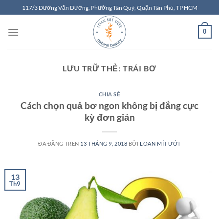
Chuyển
117/3 Dương Văn Dương, Phường Tân Quý, Quận Tân Phú, TP HCM
đến
nội
0
dung
LƯU TRỮ THẺ:
TRÁI BƠ
CHIA SẺ
Cách chọn quả bơ ngon không bị đắng cực
kỳ đơn giản
ĐÃ ĐĂNG TRÊN
13 THÁNG 9, 2018
BỞI
LOAN MÍT ƯỚT
13
Th9