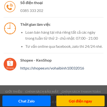
Số điện thoại
0385 333 202
Thời gian làm việc
Loan bán hàng tại nhà riêng tất cả các ngày
trong tuần từ thứ 2- chủ nhật: 07:00 - 21:00
Tư vấn online qua facebook, zalo thì 24/24 nhé.
Shopee - KenShop
https://shopee.vn/vohaibinh10032016
GIỚI THIỆU
CHÍNH SÁCH BẢO MẬT
CHÍNH SÁCH THANH TOÁN
CHÍNH SÁCH ĐỔI TRẢ
Chat Zalo
Gọi điện ngay
Copyright 2026 ©
Flatsome Theme