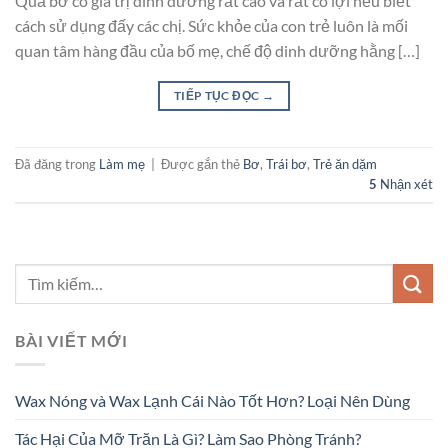
Quả bơ có giá trị dinh dưỡng rất cao và rất có lợi nếu biết
cách sử dụng đấy các chị. Sức khỏe của con trẻ luôn là mối
quan tâm hàng đầu của bố mẹ, chế độ dinh dưỡng hằng […]
TIẾP TỤC ĐỌC
→
Đã đăng trong
Làm mẹ
|
Được gắn thẻ
Bơ
,
Trái bơ
,
Trẻ ăn dặm
5
Nhận xét
BÀI VIẾT MỚI
Wax Nóng và Wax Lạnh Cái Nào Tốt Hơn? Loại Nên Dùng
Tác Hại Của Mỡ Trăn Là Gì? Làm Sao Phòng Tránh?