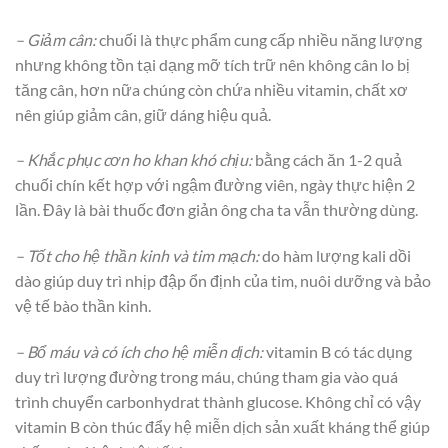
– Giảm cân:
chuối là thực phẩm cung cấp nhiều năng lượng
nhưng không tồn tại dạng mỡ tích trữ nên không cân lo bị
tăng cân, hơn nữa chúng còn chứa nhiều vitamin, chất xơ
nên giúp giảm cân, giữ dáng hiệu quả.
– Khắc phục cơn ho khan khó chịu:
bằng cách ăn 1-2 quả
chuối chín kết hợp với ngậm đường viên, ngày thực hiện 2
lần. Đây là bài thuốc đơn giản ông cha ta vẫn thường dùng.
– Tốt cho hệ thần kinh và tim mạch:
do hàm lượng kali dồi
dào giúp duy trì nhịp đập ổn định của tim, nuôi dưỡng và bảo
vệ tế bào thần kinh.
– Bổ máu và có ích cho hệ miễn dịch:
vitamin B có tác dụng
duy trì lượng đường trong máu, chúng tham gia vào quá
trình chuyển carbonhydrat thành glucose. Không chỉ có vậy
vitamin B còn thúc đẩy hệ miễn dịch sản xuất kháng thể giúp