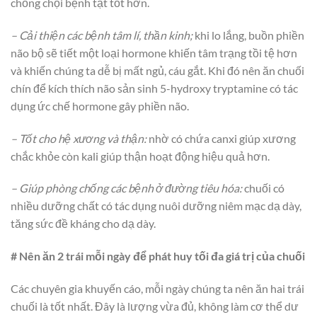
chống chọi bệnh tật tốt hơn.
– Cải thiện các bệnh tâm lí, thần kinh;
khi lo lắng, buồn phiền
não bộ sẽ tiết một loại hormone khiến tâm trạng tồi tệ hơn
và khiến chúng ta dễ bị mất ngủ, cáu gắt. Khi đó nên ăn chuối
chín để kích thích não sản sinh 5-hydroxy tryptamine có tác
dụng ức chế hormone gây phiền não.
– Tốt cho hệ xương và thận:
nhờ có chứa canxi giúp xương
chắc khỏe còn kali giúp thận hoạt động hiệu quả hơn.
– Giúp phòng chống các bệnh ở đường tiêu hóa:
chuối có
nhiều dưỡng chất có tác dụng nuôi dưỡng niêm mạc dạ dày,
tăng sức đề kháng cho dạ dày.
# Nên ăn 2 trái mỗi ngày để phát huy tối đa giá trị của chuối
Các chuyên gia khuyến cáo, mỗi ngày chúng ta nên ăn hai trái
chuối là tốt nhất. Đây là lượng vừa đủ, không làm cơ thể dư