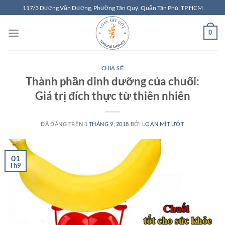
Chuyển
117/3 Dương Văn Dương, Phường Tân Quý, Quận Tân Phú, TP HCM
đến
nội
0
dung
CHIA SẺ
Thành phần dinh dưỡng của chuối:
Giá trị đích thực từ thiên nhiên
ĐÃ ĐĂNG TRÊN
1 THÁNG 9, 2018
BỞI
LOAN MÍT ƯỚT
01
Th9