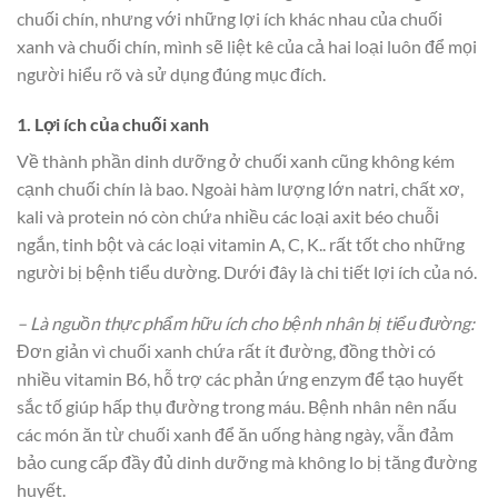
chuối chín, nhưng với những lợi ích khác nhau của chuối
xanh và chuối chín, mình sẽ liệt kê của cả hai loại luôn để mọi
người hiểu rõ và sử dụng đúng mục đích.
1. Lợi ích của chuối xanh
Về thành phần dinh dưỡng ở chuối xanh cũng không kém
cạnh chuối chín là bao. Ngoài hàm lượng lớn natri, chất xơ,
kali và protein nó còn chứa nhiều các loại axit béo chuỗi
ngắn, tinh bột và các loại vitamin A, C, K.. rất tốt cho những
người bị bệnh tiểu dường. Dưới đây là chi tiết lợi ích của nó.
– Là nguồn thực phẩm hữu ích cho bệnh nhân bị tiểu đường:
Đơn giản vì chuối xanh chứa rất ít đường, đồng thời có
nhiều vitamin B6, hỗ trợ các phản ứng enzym để tạo huyết
sắc tố giúp hấp thụ đường trong máu. Bệnh nhân nên nấu
các món ăn từ chuối xanh để ăn uống hàng ngày, vẫn đảm
bảo cung cấp đầy đủ dinh dưỡng mà không lo bị tăng đường
huyết.