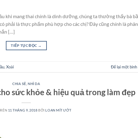
u khi mang thai chính là dinh dưỡng, chúng ta thường thấy bà b
 có phải là thực phẩm phù hợp cho các chị? Đây cũng chính là phân
hắn […]
TIẾP TỤC ĐỌC
→
bầu
,
Xoài
Để lại một bình
CHIA SẺ
,
NHÌ DA
 cho sức khỏe & hiệu quả trong làm đẹp
TRÊN
11 THÁNG 9, 2018
BỞI
LOAN MÍT ƯỚT