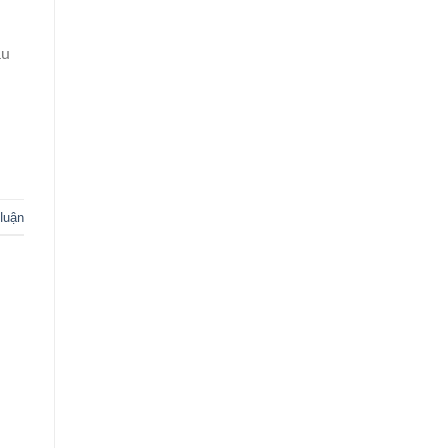
ầu
 luận