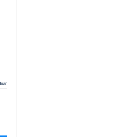
ô
 luận