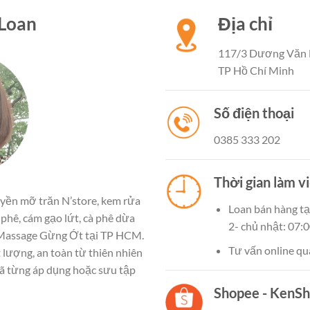
 Loan
Địa chỉ
117/3 Dương Văn 
TP Hồ Chí Minh
Số điện thoại
0385 333 202
Thời gian làm v
uyền mỡ trăn N’store, kem rửa
Loan bán hàng tại
 phê, cám gạo lứt, cà phê dừa
2- chủ nhật: 07:0
 Massage Gừng Ớt tại TP HCM.
Tư vấn online qua
lượng, an toàn từ thiên nhiên
đã từng áp dụng hoặc sưu tập
Shopee - KenS