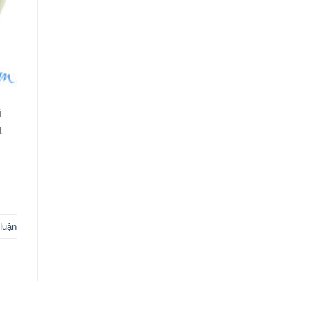
ị
t
 luận