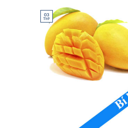
03
Th9