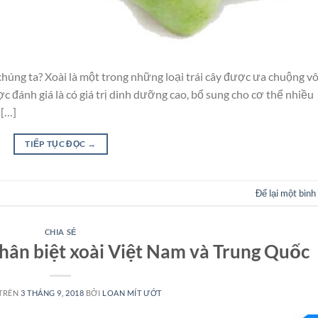
 chúng ta? Xoài là một trong những loại trái cây được ưa chuộng v
ánh giá là có giá trị dinh dưỡng cao, bổ sung cho cơ thể nhiều
 […]
TIẾP TỤC ĐỌC
→
Để lại một bình
CHIA SẺ
phân biệt xoài Việt Nam và Trung Quốc
 TRÊN
3 THÁNG 9, 2018
BỞI
LOAN MÍT ƯỚT