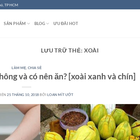
hú, TP HCM
SẢN PHẨM
BLOG
ƯU ĐÃI HOT
LƯU TRỮ THẺ:
XOÀI
LÀM MẸ
,
CHIA SẺ
hông và có nên ăn? [xoài xanh và chín]
TRÊN
25 THÁNG 10, 2018
BỞI
LOAN MÍT ƯỚT