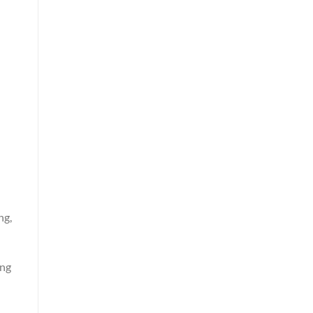
ng,
ông