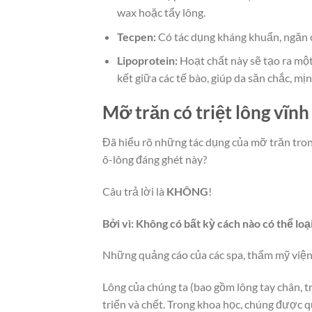
wax hoặc tẩy lông.
Tecpen:
Có tác dụng kháng khuẩn, ngăn 
Lipoprotein:
Hoạt chất này sẽ tạo ra một
kết giữa các tế bào, giúp da săn chắc, m
Mỡ trăn có triệt lông vĩn
Đã hiểu rõ những tác dụng của mỡ trăn trong
ô-lông đáng ghét này?
Câu trả lời là
KHÔNG
!
Bởi vì:
Không có bất kỳ cách nào có thể loại
Những quảng cáo của các spa, thẩm mỹ viện về
Lông của chúng ta (bao gồm lông tay chân, tr
triển và chết. Trong khoa học, chúng được q