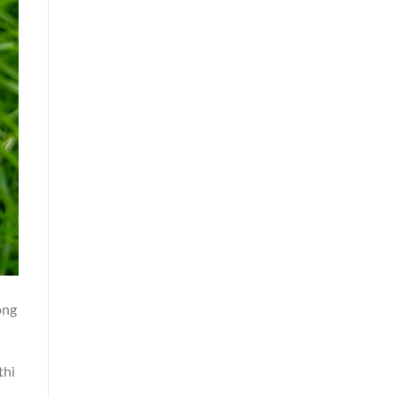
ông
thì