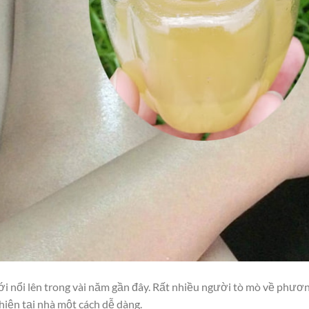
mới nổi lên trong vài năm gần đây. Rất nhiều người tò mò về phươ
 hiện tại nhà một cách dễ dàng.