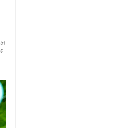
mới
ng