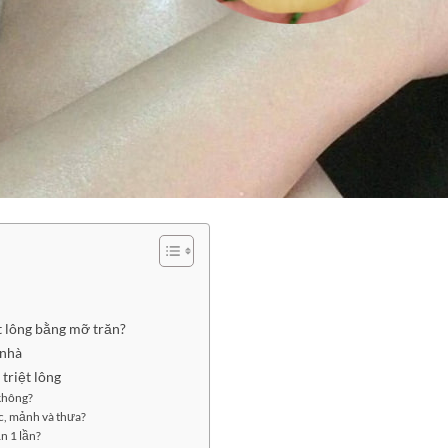
t lông bằng mỡ trăn?
 nhà
triệt lông
không?
c, mảnh và thưa?
n 1 lần?