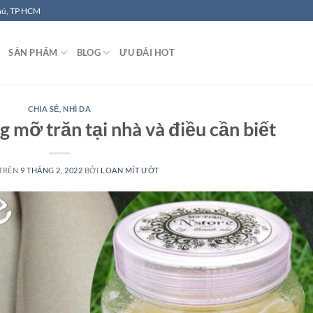
hú, TP HCM
SẢN PHẨM
BLOG
ƯU ĐÃI HOT
CHIA SẺ
,
NHÌ DA
g mỡ trăn tại nhà và điều cần biết
 TRÊN
9 THÁNG 2, 2022
BỞI
LOAN MÍT ƯỚT