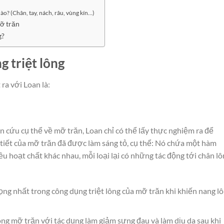
ào? (Chân, tay, nách, râu, vùng kín…)
mỡ trăn
g?
g triệt lông
ra với Loan là:
n cứu cụ thể về mỡ trăn, Loan chỉ có thể lấy thực nghiệm ra để
tiết của mỡ trăn đã được làm sáng tỏ, cụ thể: Nó chứa một hàm
ều hoạt chất khác nhau, mỗi loại lại có những tác động tới chân lô
ọng nhất trong công dụng triệt lông của mỡ trăn khi khiến nang l
ng mỡ trăn với tác dụng làm giảm sưng đau và làm dịu da sau khi